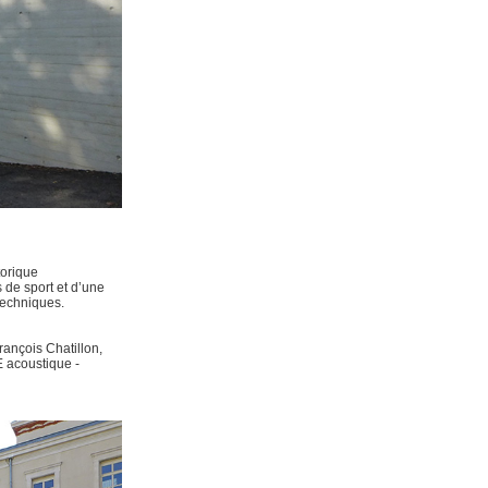
torique
s de sport et d’une
techniques.
François Chatillon,
E acoustique -