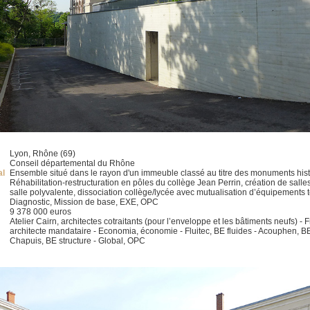
Lyon, Rhône (69)
Conseil départemental du Rhône
al
Ensemble situé dans le rayon d'un immeuble classé au titre des monuments his
Réhabilitation-restructuration en pôles du collège Jean Perrin, création de salle
salle polyvalente, dissociation collège/lycée avec mutualisation d’équipements 
Diagnostic, Mission de base, EXE, OPC
9 378 000 euros
Atelier Cairn, architectes cotraitants (pour l’enveloppe et les bâtiments neufs) - 
architecte mandataire - Economia, économie - Fluitec, BE fluides - Acouphen, B
Chapuis, BE structure - Global, OPC